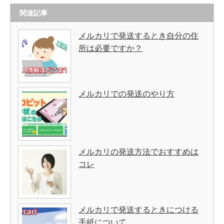
関連記事
メルカリで発送するとき自分の住
所は必要ですか？
メルカリでの発送のやり方
メルカリの発送方法でおすすめは
コレ
メルカリで発送するときにつける
手紙について