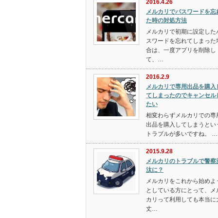
2016.4.26
メルカリでパスワードを忘
た時の対処方法
メルカリで初期に設定した
スワードを忘れてしまった
合は、一度アプリを削除し
て、…
2016.2.9
メルカリで専用出品を購入
てしまったのでキャンセル
たい
相変わらずメルカリでの専
出品を購入してしまうとい
トラブルが多いですね。 …
2015.9.28
メルカリのトラブルで警察
汰に？
メルカリをこれから始めよ
としている方にとって、メ
カリって利用しても本当に
丈…