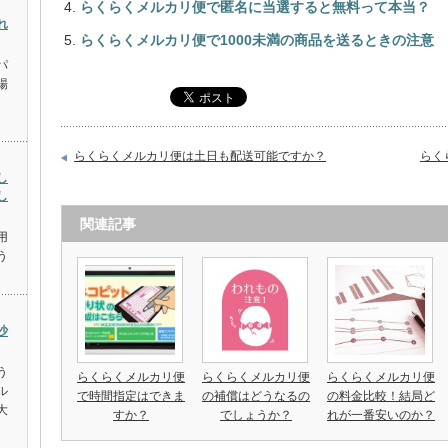
らくらくメルカリ便で匿名に当選すると無料って本当？
れ
らくらくメルカリ便で1000未満の商品を送るときの注意
パ
場
らくらくメルカリ便は土日も配送可能ですか？
らく
し
し
関連記事
用
う
沙
う
らくらくメルカリ便
らくらくメルカリ便
らくらくメルカリ便
ル
で時間指定はできま
の補償はどうなるの
の料金比較！結局ど
大
すか？
でしょうか？
れが一番安いのか？