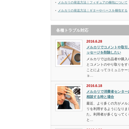
メルカリの発送方法｜フィギュアの梱包について
メルカリの発送方法｜ギターやベースを梱包する
各種トラブル対応
2016.6.28
メルカリでコメントや取引
ッセージを削除したい
メルカリでは出品者や購入
とコメントのやり取りをす
ことによってコミュニケー
ョ…
2016.6.18
メルカリで消費者センター
相談する時と場合
最近、より多くの方がメル
リを利用するようになりま
た。利用者が多くなってく
と…