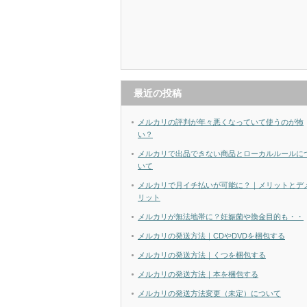
最近の投稿
メルカリの評判が年々悪くなっていて使うのが怖
い？
メルカリで出品できない商品とローカルルールに
いて
メルカリで月イチ払いが可能に？｜メリットとデ
リット
メルカリが無法地帯に？妊娠菌や換金目的も・・
メルカリの発送方法｜CDやDVDを梱包する
メルカリの発送方法｜くつを梱包する
メルカリの発送方法｜本を梱包する
メルカリの発送方法変更（未定）について